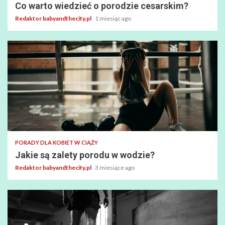
Co warto wiedzieć o porodzie cesarskim?
Redaktor babyandthecity.pl
1 miesiąc ago
PORADY DLA KOBIET W CIĄŻY
Jakie są zalety porodu w wodzie?
Redaktor babyandthecity.pl
3 miesiące ago