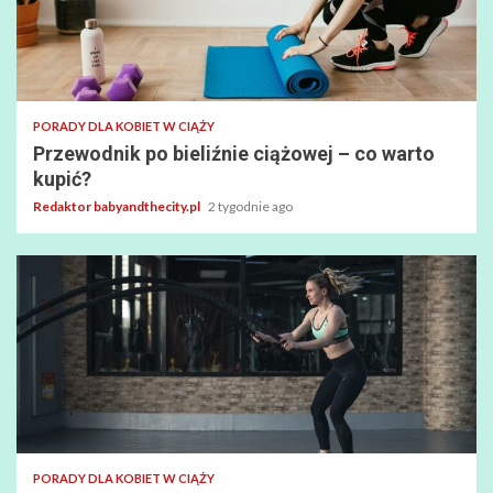
PORADY DLA KOBIET W CIĄŻY
Przewodnik po bieliźnie ciążowej – co warto
kupić?
Redaktor babyandthecity.pl
2 tygodnie ago
PORADY DLA KOBIET W CIĄŻY