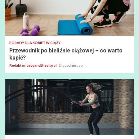
PORADY DLA KOBIET W CIĄŻY
Przewodnik po bieliźnie ciążowej – co warto
kupić?
Redaktor babyandthecity.pl
2 tygodnie ago