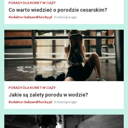
PORADY DLA KOBIET W CIĄŻY
Co warto wiedzieć o porodzie cesarskim?
Redaktor babyandthecity.pl
2 miesiące ago
PORADY DLA KOBIET W CIĄŻY
Jakie są zalety porodu w wodzie?
Redaktor babyandthecity.pl
3 miesiące ago