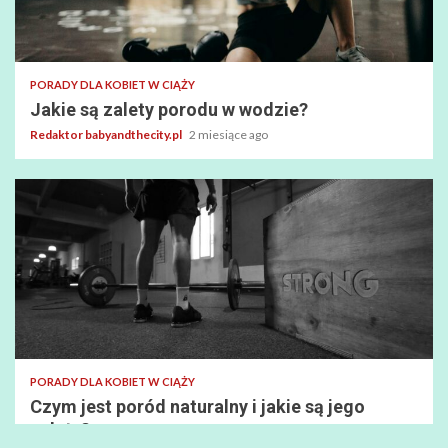
PORADY DLA KOBIET W CIĄŻY
Jakie są zalety porodu w wodzie?
Redaktor babyandthecity.pl
2 miesiące ago
PORADY DLA KOBIET W CIĄŻY
Czym jest poród naturalny i jakie są jego
zalety?