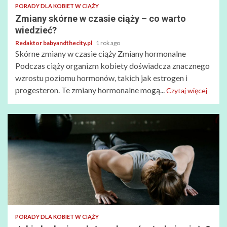
PORADY DLA KOBIET W CIĄŻY
Zmiany skórne w czasie ciąży – co warto
wiedzieć?
Redaktor babyandthecity.pl
1 rok ago
Skórne zmiany w czasie ciąży Zmiany hormonalne
Podczas ciąży organizm kobiety doświadcza znacznego
wzrostu poziomu hormonów, takich jak estrogen i
progesteron. Te zmiany hormonalne mogą...
Czytaj więcej
PORADY DLA KOBIET W CIĄŻY