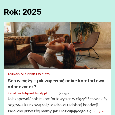
Rok:
2025
PORADY DLA KOBIET W CIĄŻY
Sen w ciąży – jak zapewnić sobie komfortowy
odpoczynek?
Redaktor babyandthecity.pl
8 miesięcy ago
Jak zapewnić sobie komfortowy sen w ciąży? Sen w ciąży
odgrywa kluczową rolę w zdrowiu i dobrej kondycji
zarówno przyszłej mamy, jak i rozwijającego się...
Czytaj