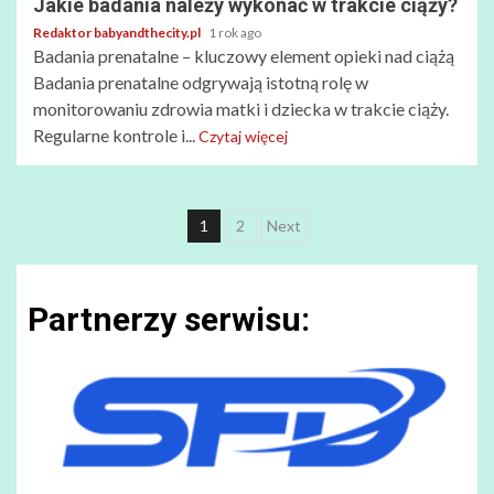
Jakie badania należy wykonać w trakcie ciąży?
Redaktor babyandthecity.pl
1 rok ago
Badania prenatalne – kluczowy element opieki nad ciążą
Badania prenatalne odgrywają istotną rolę w
monitorowaniu zdrowia matki i dziecka w trakcie ciąży.
Regularne kontrole i...
Czytaj więcej
Nawigacja
1
2
Next
po
wpisach
Partnerzy serwisu: