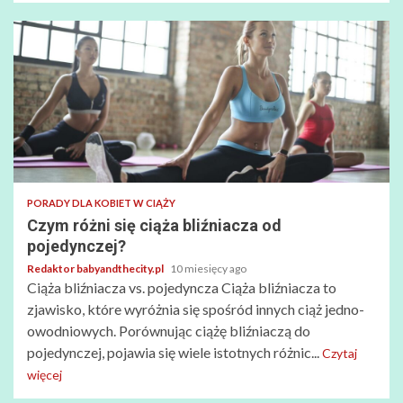
PORADY DLA KOBIET W CIĄŻY
Czym różni się ciąża bliźniacza od
pojedynczej?
Redaktor babyandthecity.pl
10 miesięcy ago
Ciąża bliźniacza vs. pojedyncza Ciąża bliźniacza to
zjawisko, które wyróżnia się spośród innych ciąż jedno-
owodniowych. Porównując ciążę bliźniaczą do
pojedynczej, pojawia się wiele istotnych różnic...
Czytaj
więcej