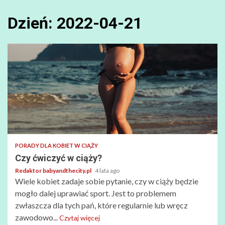
Dzień:
2022-04-21
PORADY DLA KOBIET W CIĄŻY
Czy ćwiczyć w ciąży?
Redaktor babyandthecity.pl
4 lata ago
Wiele kobiet zadaje sobie pytanie, czy w ciąży będzie
mogło dalej uprawiać sport. Jest to problemem
zwłaszcza dla tych pań, które regularnie lub wręcz
zawodowo...
Czytaj więcej