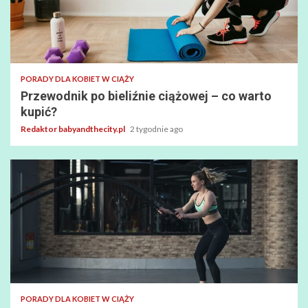
PORADY DLA KOBIET W CIĄŻY
Przewodnik po bieliźnie ciążowej – co warto
kupić?
Redaktor babyandthecity.pl
2 tygodnie ago
PORADY DLA KOBIET W CIĄŻY