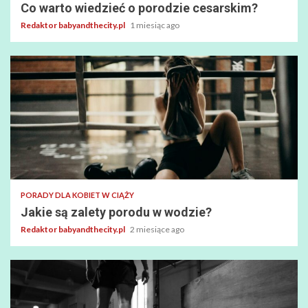
Co warto wiedzieć o porodzie cesarskim?
Redaktor babyandthecity.pl
1 miesiąc ago
PORADY DLA KOBIET W CIĄŻY
Jakie są zalety porodu w wodzie?
Redaktor babyandthecity.pl
2 miesiące ago