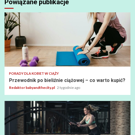
Powiązane publikacje
PORADY DLA KOBIET W CIĄŻY
Przewodnik po bieliźnie ciążowej – co warto kupić?
Redaktor babyandthecity.pl
2 tygodnie ago