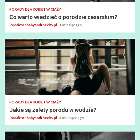
PORADY DLA KOBIET W CIĄŻY
Co warto wiedzieć o porodzie cesarskim?
Redaktor babyandthecity.pl
1 miesiąc ago
PORADY DLA KOBIET W CIĄŻY
Jakie są zalety porodu w wodzie?
Redaktor babyandthecity.pl
3 miesiące ago