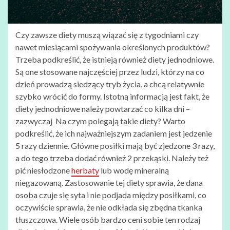
Czy zawsze diety muszą wiązać się z tygodniami czy
nawet miesiącami spożywania określonych produktów?
Trzeba podkreślić, że istnieją również diety jednodniowe.
Są one stosowane najczęściej przez ludzi, którzy na co
dzień prowadzą siedzący tryb życia, a chcą relatywnie
szybko wrócić do formy. Istotną informacją jest fakt, że
diety jednodniowe należy powtarzać co kilka dni –
zazwyczaj Na czym polegają takie diety? Warto
podkreślić, że ich najważniejszym zadaniem jest jedzenie
5 razy dziennie. Główne posiłki mają być zjedzone 3 razy,
a do tego trzeba dodać również 2 przekąski. Należy też
pić niesłodzone
herbaty
lub wodę mineralną
niegazowaną. Zastosowanie tej diety sprawia, że dana
osoba czuje się syta i nie podjada między posiłkami, co
oczywiście sprawia, że nie odkłada się zbędna tkanka
tłuszczowa. Wiele osób bardzo ceni sobie ten rodzaj