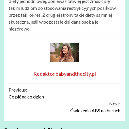
diety jednodniowej, ponieważ łatwiej jest zmusić się
takim ludziom do stosowania restrykcyjnych posiłków
przez taki okres. Z drugiej strony takie diety są mniej
skuteczne, jeśli w pozostałe dni dana osoba je
niezdrowo.
Redaktor babyandthecity.pl
Continue
Previous:
Co pić na co dzień
Reading
Next:
Ćwiczenia ABS na brzuch