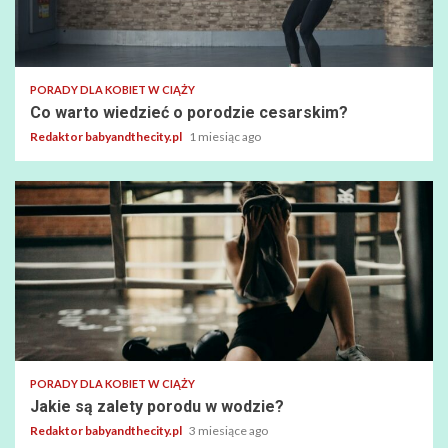
PORADY DLA KOBIET W CIĄŻY
Co warto wiedzieć o porodzie cesarskim?
Redaktor babyandthecity.pl
1 miesiąc ago
PORADY DLA KOBIET W CIĄŻY
Jakie są zalety porodu w wodzie?
Redaktor babyandthecity.pl
3 miesiące ago