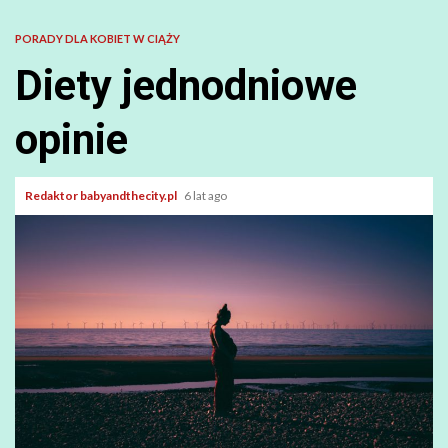
PORADY DLA KOBIET W CIĄŻY
Diety jednodniowe
opinie
Redaktor babyandthecity.pl
6 lat ago