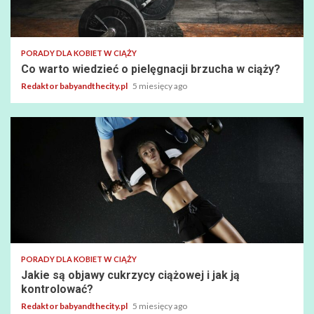
PORADY DLA KOBIET W CIĄŻY
Co warto wiedzieć o pielęgnacji brzucha w ciąży?
Redaktor babyandthecity.pl
5 miesięcy ago
PORADY DLA KOBIET W CIĄŻY
Jakie są objawy cukrzycy ciążowej i jak ją
kontrolować?
Redaktor babyandthecity.pl
5 miesięcy ago