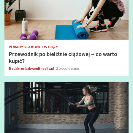
PORADY DLA KOBIET W CIĄŻY
Przewodnik po bieliźnie ciążowej – co warto
kupić?
Redaktor babyandthecity.pl
2 tygodnie ago