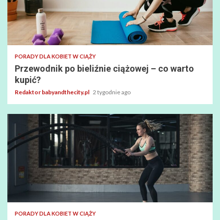
PORADY DLA KOBIET W CIĄŻY
Przewodnik po bieliźnie ciążowej – co warto
kupić?
Redaktor babyandthecity.pl
2 tygodnie ago
PORADY DLA KOBIET W CIĄŻY