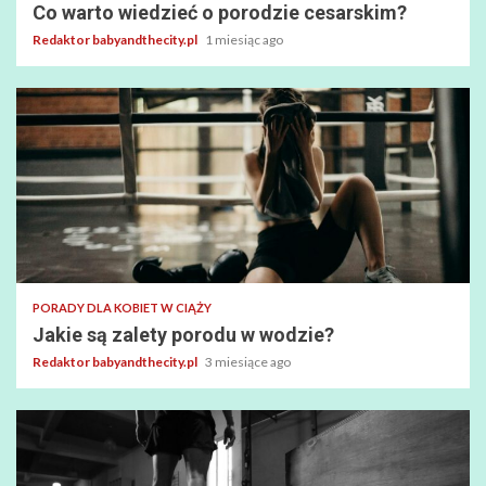
Co warto wiedzieć o porodzie cesarskim?
Redaktor babyandthecity.pl
1 miesiąc ago
PORADY DLA KOBIET W CIĄŻY
Jakie są zalety porodu w wodzie?
Redaktor babyandthecity.pl
3 miesiące ago