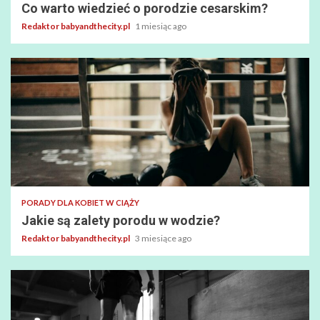
Co warto wiedzieć o porodzie cesarskim?
Redaktor babyandthecity.pl
1 miesiąc ago
PORADY DLA KOBIET W CIĄŻY
Jakie są zalety porodu w wodzie?
Redaktor babyandthecity.pl
3 miesiące ago