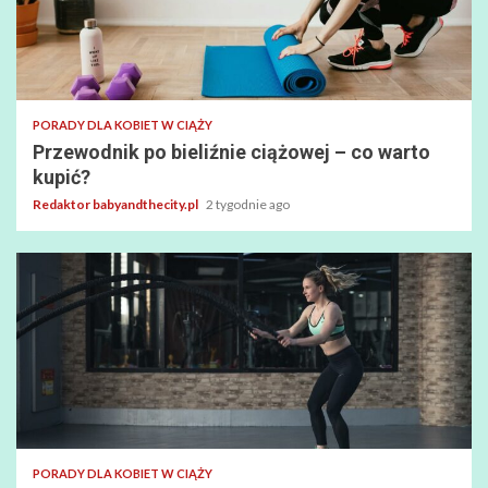
PORADY DLA KOBIET W CIĄŻY
Przewodnik po bieliźnie ciążowej – co warto
kupić?
Redaktor babyandthecity.pl
2 tygodnie ago
PORADY DLA KOBIET W CIĄŻY