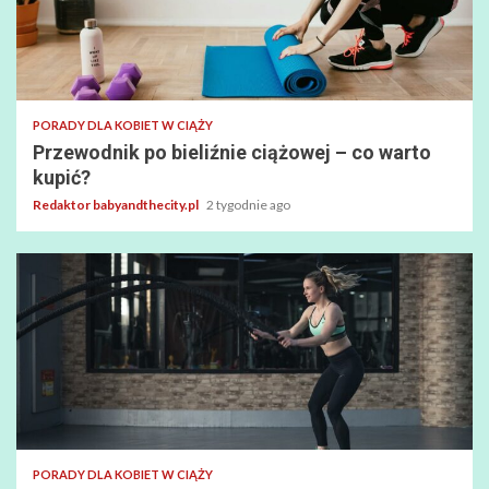
PORADY DLA KOBIET W CIĄŻY
Przewodnik po bieliźnie ciążowej – co warto
kupić?
Redaktor babyandthecity.pl
2 tygodnie ago
PORADY DLA KOBIET W CIĄŻY