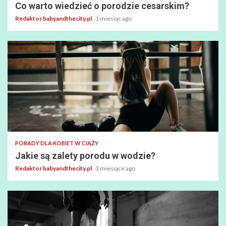
Co warto wiedzieć o porodzie cesarskim?
Redaktor babyandthecity.pl
1 miesiąc ago
PORADY DLA KOBIET W CIĄŻY
Jakie są zalety porodu w wodzie?
Redaktor babyandthecity.pl
3 miesiące ago