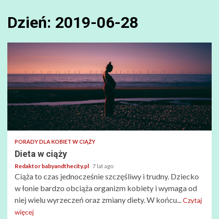
Dzień:
2019-06-28
PORADY DLA KOBIET W CIĄŻY
Dieta w ciąży
Redaktor babyandthecity.pl
7 lat ago
Ciąża to czas jednocześnie szczęśliwy i trudny. Dziecko
w łonie bardzo obciąża organizm kobiety i wymaga od
niej wielu wyrzeczeń oraz zmiany diety. W końcu...
Czytaj
więcej