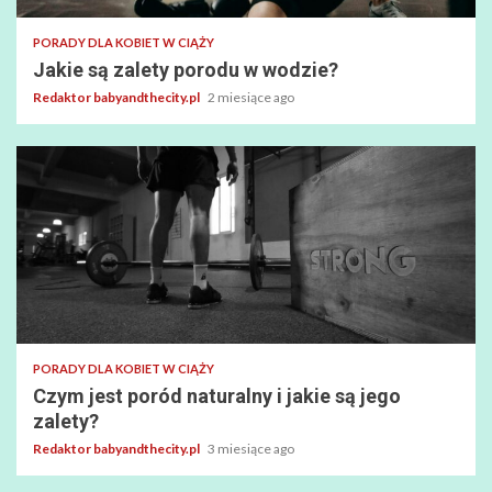
PORADY DLA KOBIET W CIĄŻY
Jakie są zalety porodu w wodzie?
Redaktor babyandthecity.pl
2 miesiące ago
PORADY DLA KOBIET W CIĄŻY
Czym jest poród naturalny i jakie są jego
zalety?
Redaktor babyandthecity.pl
3 miesiące ago