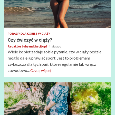
PORADY DLA KOBIET W CIĄŻY
Czy ćwiczyć w ciąży?
Redaktor babyandthecity.pl
4 lata ago
Wiele kobiet zadaje sobie pytanie, czy w ciąży będzie
mogło dalej uprawiać sport. Jest to problemem
zwłaszcza dla tych pań, które regularnie lub wręcz
zawodowo...
Czytaj więcej