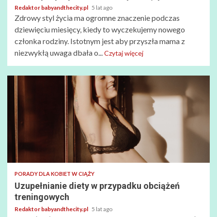
Redaktor babyandthecity.pl
5 lat ago
Zdrowy styl życia ma ogromne znaczenie podczas
dziewięciu miesięcy, kiedy to wyczekujemy nowego
członka rodziny. Istotnym jest aby przyszła mama z
niezwykłą uwaga dbała o...
Czytaj więcej
PORADY DLA KOBIET W CIĄŻY
Uzupełnianie diety w przypadku obciążeń
treningowych
Redaktor babyandthecity.pl
5 lat ago