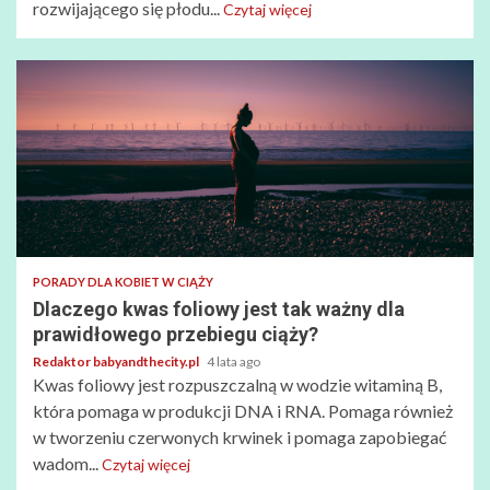
rozwijającego się płodu...
Czytaj więcej
PORADY DLA KOBIET W CIĄŻY
Dlaczego kwas foliowy jest tak ważny dla
prawidłowego przebiegu ciąży?
Redaktor babyandthecity.pl
4 lata ago
Kwas foliowy jest rozpuszczalną w wodzie witaminą B,
która pomaga w produkcji DNA i RNA. Pomaga również
w tworzeniu czerwonych krwinek i pomaga zapobiegać
wadom...
Czytaj więcej