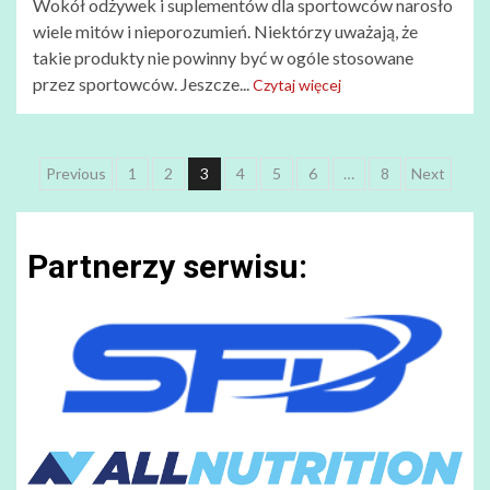
Wokół odżywek i suplementów dla sportowców narosło
wiele mitów i nieporozumień. Niektórzy uważają, że
takie produkty nie powinny być w ogóle stosowane
przez sportowców. Jeszcze...
Czytaj więcej
Nawigacja
Previous
1
2
3
4
5
6
…
8
Next
po
wpisach
Partnerzy serwisu: