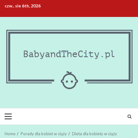
Skip
czw.. sie 6th, 2026
to
content
Primary
Menu
Home
Porady dla kobiet w ciąży
Dieta dla kobiety w ciąży