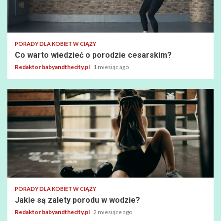
PORADY DLA KOBIET W CIĄŻY
Co warto wiedzieć o porodzie cesarskim?
Redaktor babyandthecity.pl
1 miesiąc ago
PORADY DLA KOBIET W CIĄŻY
Jakie są zalety porodu w wodzie?
Redaktor babyandthecity.pl
2 miesiące ago