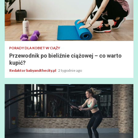
PORADY DLA KOBIET W CIĄŻY
Przewodnik po bieliźnie ciążowej – co warto
kupić?
Redaktor babyandthecity.pl
2 tygodnie ago