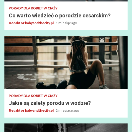
PORADY DLA KOBIET W CIĄŻY
Co warto wiedzieć o porodzie cesarskim?
Redaktor babyandthecity.pl
1 miesiąc ago
PORADY DLA KOBIET W CIĄŻY
Jakie są zalety porodu w wodzie?
Redaktor babyandthecity.pl
2 miesiące ago