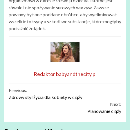
organizmowi w okresie rozwoju dziecka. Istotne jest
również nie spożywanie surowych warzyw. Zawsze
powinny być one poddane obróbce, aby wyeliminować
wszelkie toksyny u szkodliwe substancje, które mogłyby
podrażnić żołądek.
Redaktor babyandthecity.pl
Continue
Previous:
Zdrowy styl życia dla kobiety w ciąży
Reading
Next:
Planowanie ciąży