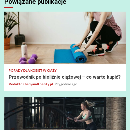
Powiązane publikacje
PORADY DLA KOBIET W CIĄŻY
Przewodnik po bieliźnie ciążowej – co warto kupić?
Redaktor babyandthecity.pl
2 tygodnie ago