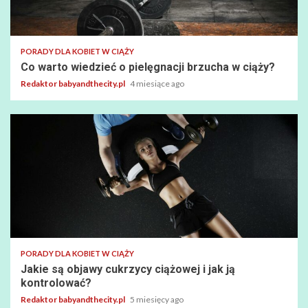
PORADY DLA KOBIET W CIĄŻY
Co warto wiedzieć o pielęgnacji brzucha w ciąży?
Redaktor babyandthecity.pl
4 miesiące ago
PORADY DLA KOBIET W CIĄŻY
Jakie są objawy cukrzycy ciążowej i jak ją
kontrolować?
Redaktor babyandthecity.pl
5 miesięcy ago