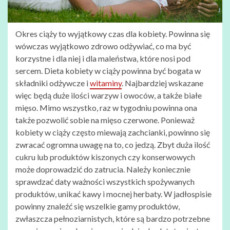
Okres ciąży to wyjątkowy czas dla kobiety. Powinna się
wówczas wyjątkowo zdrowo odżywiać, co ma być
korzystne i dla niej i dla maleństwa, które nosi pod
sercem. Dieta kobiety w ciąży powinna być bogata w
składniki odżywcze i
witaminy
. Najbardziej wskazane
więc będą duże ilości warzyw i owoców, a także białe
mięso. Mimo wszystko, raz w tygodniu powinna ona
także pozwolić sobie na mięso czerwone. Ponieważ
kobiety w ciąży często miewają zachcianki, powinno się
zwracać ogromna uwagę na to, co jedzą. Zbyt duża ilość
cukru lub produktów kiszonych czy konserwowych
może doprowadzić do zatrucia. Należy koniecznie
sprawdzać daty ważności wszystkich spożywanych
produktów, unikać kawy i mocnej herbaty. W jadłospisie
powinny znaleźć się wszelkie gamy produktów,
zwłaszcza pełnoziarnistych, które są bardzo potrzebne