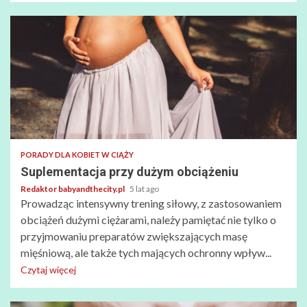
PORADY DLA KOBIET W CIĄŻY
Suplementacja przy dużym obciążeniu
Redaktor babyandthecity.pl
5 lat ago
Prowadząc intensywny trening siłowy, z zastosowaniem
obciążeń dużymi ciężarami, należy pamiętać nie tylko o
przyjmowaniu preparatów zwiększających masę
mięśniową, ale także tych mających ochronny wpływ...
Czytaj więcej