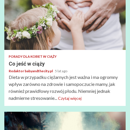
PORADY DLA KOBIET W CIĄŻY
Co jeść w ciąży
Redaktor babyandthecity.pl
5 lat ago
Dieta w przypadku ciężarnych jest ważna i ma ogromny
wpływ zarówno na zdrowie i samopoczucie mamy, jak
również prawidłowy rozwój płodu. Niemniej jednak
nadmierne stresowanie...
Czytaj więcej