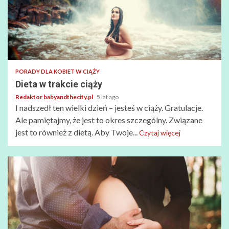
PORADY DLA KOBIET W CIĄŻY
Dieta w trakcie ciąży
Redaktor babyandthecity.pl
5 lat ago
I nadszedł ten wielki dzień – jesteś w ciąży. Gratulacje.
Ale pamiętajmy, że jest to okres szczególny. Związane
jest to również z dietą. Aby Twoje...
Czytaj więcej