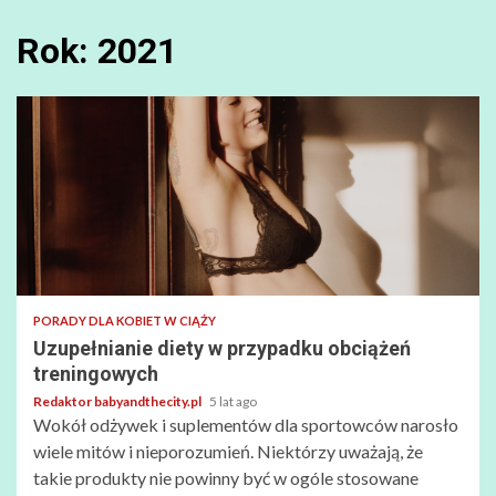
Rok:
2021
PORADY DLA KOBIET W CIĄŻY
Uzupełnianie diety w przypadku obciążeń
treningowych
Redaktor babyandthecity.pl
5 lat ago
Wokół odżywek i suplementów dla sportowców narosło
wiele mitów i nieporozumień. Niektórzy uważają, że
takie produkty nie powinny być w ogóle stosowane