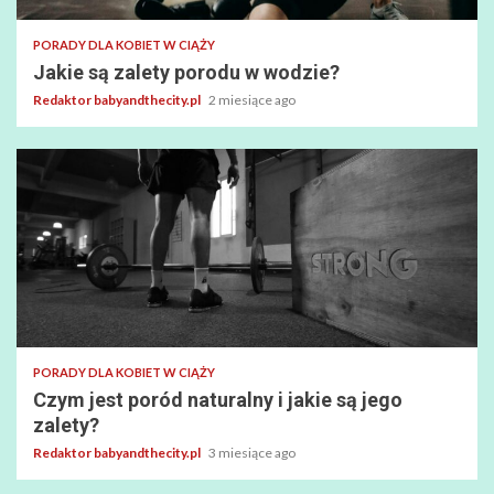
PORADY DLA KOBIET W CIĄŻY
Jakie są zalety porodu w wodzie?
Redaktor babyandthecity.pl
2 miesiące ago
PORADY DLA KOBIET W CIĄŻY
Czym jest poród naturalny i jakie są jego
zalety?
Redaktor babyandthecity.pl
3 miesiące ago